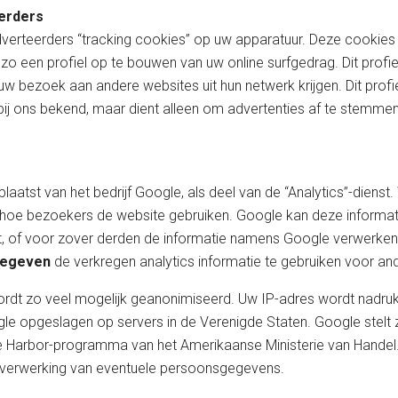
erders
rteerders “tracking cookies” op uw apparatuur. Deze cookies g
m zo een profiel op te bouwen van uw online surfgedrag. Dit pr
n uw bezoek aan andere websites uit hun netwerk krijgen. Dit pro
 bij ons bekend, maar dient alleen om advertenties af te stemme
atst van het bedrijf Google, als deel van de “Analytics”-dienst. 
 hoe bezoekers de website gebruiken. Google kan deze informat
ht, of voor zover derden de informatie namens Google verwerken.
gegeven
de verkregen analytics informatie te gebruiken voor an
ordt zo veel mogelijk geanonimiseerd. Uw IP-adres wordt nadruk
e opgeslagen op servers in de Verenigde Staten. Google stelt 
afe Harbor-programma van het Amerikaanse Ministerie van Handel. 
verwerking van eventuele persoonsgegevens.