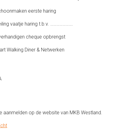
Schoonmaken eerste haring
iling vaatje haring t.b.v. ………………….
Overhandigen cheque opbrengst
tart Walking Diner & Netwerken
A
je aanmelden op de website van MKB Westland.
icht