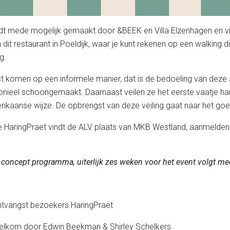
t mede mogelijk gemaakt door &BEEK en Villa Elzenhagen
en v
 dit restaurant in Poeldijk, waar je kunt rekenen op een walking di
g.
ct komen op een informele manier, dat is de bedoeling van deze
nieel schoongemaakt. Daarnaast veilen ze het eerste vaatje ha
kaanse wijze. De opbrengst van deze veiling gaat naar het goe
HaringPraet vindt de ALV plaats van MKB Westland, aanmelden 
 concept programma, uiterlijk zes weken voor het event volgt mee
ntvangst bezoekers HaringPraet
Welkom door Edwin Beekman & Shirley Schelkers