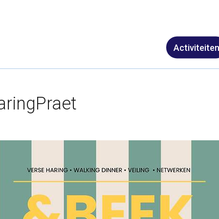
Activiteite
ringPraet